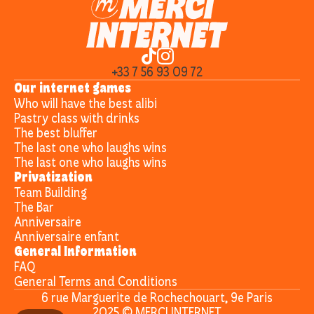
Cours de pâtisserie spicyyy
+33 7 56 93 09 72
4 à 8 joueurs
Our internet games
45 min
Who will have the best alibi
Pastry class with drinks
The best bluffer
The last one who laughs wins
The last one who laughs wins
Book
Privatization
Team Building
The Bar
Anniversaire
Anniversaire enfant
General Information
FAQ
General Terms and Conditions
6 rue Marguerite de Rochechouart, 9e Paris
2025 © MERCI INTERNET
Select Language