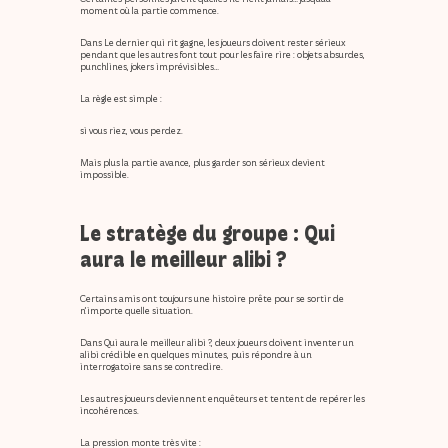
moment où la partie commence.
Dans 
Le dernier qui rit gagne
, les joueurs doivent rester sérieux 
pendant que les autres font tout pour les faire rire : objets absurdes, 
punchlines, jokers imprévisibles…
La règle est simple :
si vous riez, vous perdez.
Mais plus la partie avance, plus garder son sérieux devient 
impossible.
Le stratège du groupe : 
Qui 
aura le meilleur alibi ?
Certains amis ont toujours une histoire prête pour se sortir de 
n’importe quelle situation.
Dans 
Qui aura le meilleur alibi ?
, deux joueurs doivent inventer un 
alibi crédible en quelques minutes, puis répondre à un 
interrogatoire sans se contredire.
Les autres joueurs deviennent enquêteurs et tentent de repérer les 
incohérences.
La pression monte très vite :