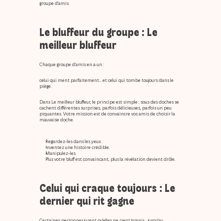
groupe d’amis
.
Le bluffeur du groupe : 
Le 
meilleur bluffeur
Chaque groupe d’amis en a un :
celui qui ment parfaitement… et celui qui tombe toujours dans le 
piège.
Dans 
Le meilleur bluffeur
, le principe est simple : sous des cloches se 
cachent différentes surprises, parfois délicieuses, parfois un peu 
piquantes. Votre mission est de 
convaincre vos amis de choisir la 
mauvaise cloche
.
Regardez-les dans les yeux.
Inventez une histoire crédible.
Manipulez-les.
Plus votre bluff est convaincant, plus la révélation devient drôle.
Celui qui craque toujours : 
Le 
dernier qui rit gagne
Certaines personnes jurent qu’elles ne rient jamais… jusqu’au 