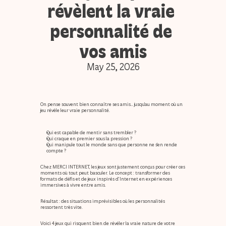
révèlent la vraie 
personnalité de 
vos amis
May 25, 2026
On pense souvent bien connaître ses amis… jusqu’au moment où un 
jeu révèle leur 
vraie personnalité
.
Qui est capable de mentir sans trembler ?
Qui craque en premier sous la pression ?
Qui manipule tout le monde sans que personne ne s’en rende 
compte ?
Chez 
MERCI INTERNET
, les jeux sont justement conçus pour créer ces 
moments où tout peut basculer. Le concept : transformer des 
formats de défis et de jeux inspirés d’Internet en 
expériences 
immersives à vivre entre amis
.
Résultat : des situations imprévisibles où les personnalités 
ressortent très vite.
Voici 
4 jeux qui risquent bien de révéler la vraie nature de votre 