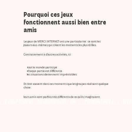
Pourquoi ces jeux 
fonctionnent aussi bien entre 
amis
Les jeux de 
MERCI INTERNET
 ont une particularité : ce sont les 
joueurs eux-mêmes qui créent les moments les plus drôles.
Contrairement à d’autres activités, ici :
tout le monde participe
chaque partie est différente
les situations deviennent imprévisibles.
Et c’est souvent dans ces moments que les groupes réalisent quelque 
chose :
leurs amis sont parfois très différents de ce qu’ils imaginaient.
ux de bluff et de défis sont les activités les plus drô