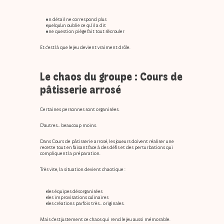
un détail ne correspond plus
quelqu’un oublie ce qu’il a dit
une question piège fait tout s’écrouler
Et c’est là que le jeu devient vraiment drôle.
Le chaos du groupe : 
Cours de 
pâtisserie arrosé
Certaines personnes sont organisées.
D’autres… beaucoup moins.
Dans 
Cours de pâtisserie arrosé
, les joueurs doivent réaliser une 
recette tout en faisant face à des défis et des perturbations qui 
compliquent la préparation.
Très vite, la situation devient chaotique :
des équipes désorganisées
des improvisations culinaires
des créations parfois très… originales.
Mais c’est justement ce chaos qui rend le jeu aussi mémorable.