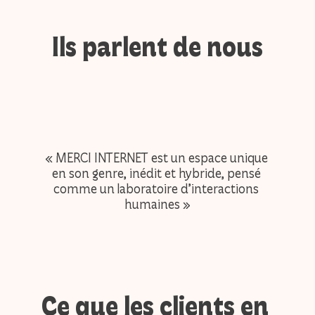
Ils parlent de nous
Cours de pâtisserie spicyyy
4 à 8 joueurs
45 min
« MERCI INTERNET est un espace unique 
« heu
en son genre, inédit et hybride, pensé 
durant
comme un laboratoire d’interactions 
court
humaines »
mais
Réserver
Ce que les clients en 